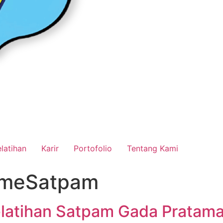
latihan
Karir
Portofolio
Tentang Kami
ismeSatpam
elatihan Satpam Gada Pratam